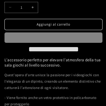
Diminuisci
Aumenta
quantità
quantità
per
per
shadow
shadow
Aggiungi al carrello
box
box
diorama
diorama
n64
n64
Nintendo
Nintendo
1996
1996
&quot;grigio&quot;
&quot;grigio&quot;
L'accessorio perfetto per elevare l'atmosfera della tua
sala giochi al livello successivo.
Quest'opera d'arte unisce la passione per i videogiochi con
l'eleganza di un dipinto, creando un elemento distintivo che
catturerà l'attenzione di ogni visitatore.
- Viene fornito anche un vetro protettivo in policarbonato
per proteggerlo