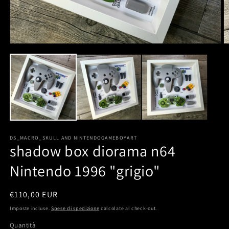
DS_MACRO_SKULL AND NINTENDOGAMEBOYART
shadow box diorama n64
Nintendo 1996 "grigio"
Prezzo
€110,00 EUR
di
Imposte incluse.
Spese di spedizione
calcolate al check-out.
listino
Quantità
Quantità