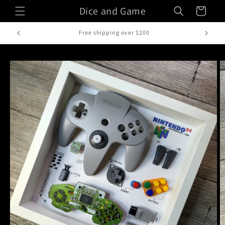
Vai
Dice and Game
Carrello
direttamente
ai contenuti
Fatto a mano in Italia
Passa alle
informazioni
sul prodotto