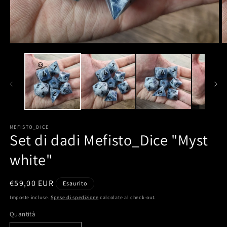
MEFISTO_DICE
Set di dadi Mefisto_Dice "Myst
white"
Prezzo
€59,00 EUR
Esaurito
di
Imposte incluse.
Spese di spedizione
calcolate al check-out.
listino
Quantità
Quantità