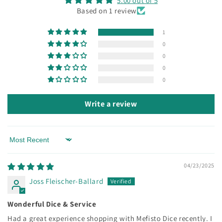
5.00 out of 5
Based on 1 review
1
0
0
0
0
Write a review
Sort by
04/23/2025
Joss Fleischer-Ballard
Wonderful Dice & Service
Had a great experience shopping with Mefisto Dice recently. I