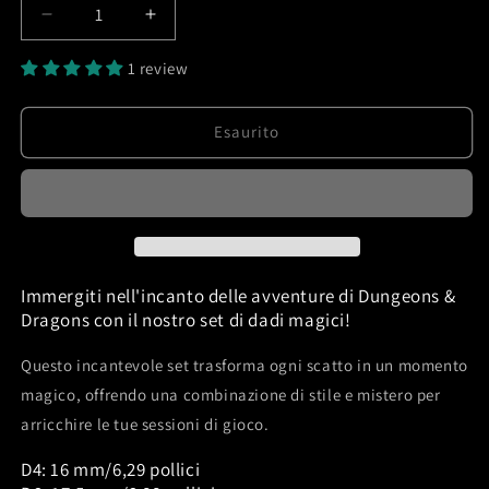
Diminuisci
Aumenta
quantità
quantità
1 review
per
per
Set
Set
di
di
Esaurito
dadi
dadi
Mefisto_Dice
Mefisto_Dice
&quot;Myst
&quot;Myst
white&quot;
white&quot;
Immergiti nell'incanto delle avventure di Dungeons &
Dragons con il nostro set di dadi magici!
Questo incantevole set trasforma ogni scatto in un momento
magico, offrendo una combinazione di stile e mistero per
arricchire le tue sessioni di gioco.
D4: 16 mm/6,29 pollici