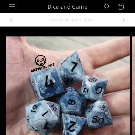
Vai
Dice and Game
Carrello
direttamente
ai contenuti
Fatto a mano in Italia
Passa alle
informazioni
sul prodotto