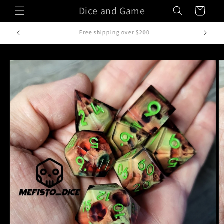
Vai
Dice and Game
Carrello
direttamente
ai contenuti
Fatto a mano in Italia
Passa alle
informazioni
sul prodotto