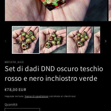
MEFISTO_DICE
Set di dadi DND oscuro teschio
rosso e nero inchiostro verde
Prezzo
€78,00 EUR
di
Imposte incluse.
Spese di spedizione
calcolate al check-out.
listino
Quantità
Quantità