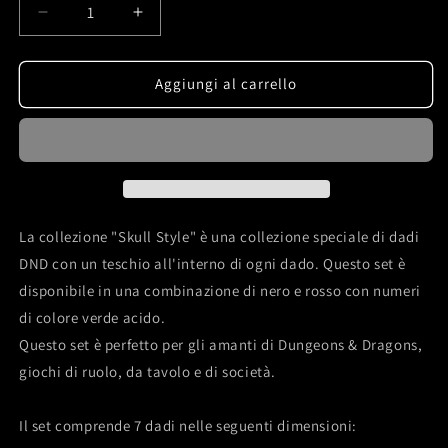
Diminuisci
Aumenta
quantità
quantità
per
per
Set
Set
Aggiungi al carrello
di
di
dadi
dadi
DND
DND
oscuro
oscuro
teschio
teschio
rosso
rosso
e
e
La collezione "Skull Style" è una collezione speciale di dadi
nero
nero
DND con un teschio all'interno di ogni dado. Questo set è
inchiostro
inchiostro
disponibile in una combinazione di nero e rosso con numeri
verde
verde
di colore verde acido.
Questo set è perfetto per gli amanti di Dungeons & Dragons,
giochi di ruolo, da tavolo e di società.
Il set comprende 7 dadi nelle seguenti dimensioni: