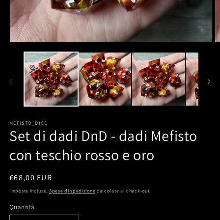
MEFISTO_DICE
Set di dadi DnD - dadi Mefisto
con teschio rosso e oro
Prezzo
€68,00 EUR
di
Imposte incluse.
Spese di spedizione
calcolate al check-out.
listino
Quantità
Quantità