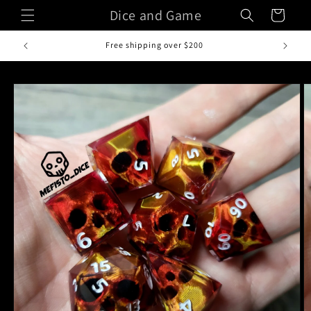
Vai
Dice and Game
Carrello
direttamente
ai contenuti
Passa alle
informazioni
sul prodotto