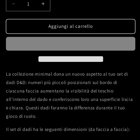
Diminuisci
Aumenta
quantità
quantità
per
per
Set
Set
Aggiungi al carrello
di
di
dadi
dadi
DnD
DnD
-
-
dadi
dadi
Mefisto
Mefisto
con
con
La collezione minimal dona un nuovo aspetto al tuo set di
teschio
teschio
dadi D&D: numeri più piccoli posizionati sul bordo di
rosso
rosso
ciascuna faccia aumentano la visibilità del teschio
e
e
oro
oro
all'interno del dado e conferiscono loro una superficie liscia
e chiara. Questi dadi faranno la differenza durante il tuo
gioco di ruolo.
Il set di dadi ha le seguenti dimensioni (da faccia a faccia):