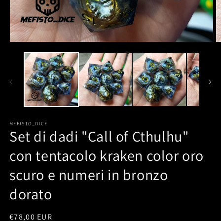
MEFISTO_DICE
Set di dadi "Call of Cthulhu"
con tentacolo kraken color oro
scuro e numeri in bronzo
dorato
Prezzo
€78,00 EUR