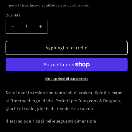
di
Imposte incluse.
Spese di spedizione
calcolate al check-out.
listino
Quantità
Quantità
Diminuisci
Aumenta
quantità
quantità
per
per
Set
Set
Aggiungi al carrello
di
di
dadi
dadi
&quot;Call
&quot;Call
of
of
Cthulhu&quot;
Cthulhu&quot;
Altre opzioni di pagamento
con
con
tentacolo
tentacolo
Set di dadi in resina con tentacoli di kraken dipinti a mano
kraken
kraken
all'interno di ogni dado. Perfetti per Dungeons & Dragons,
color
color
giochi di ruolo, giochi da tavolo e da tavolo.
oro
oro
scuro
scuro
Il set include 7 dadi nelle seguenti dimensioni:
e
e
numeri
numeri