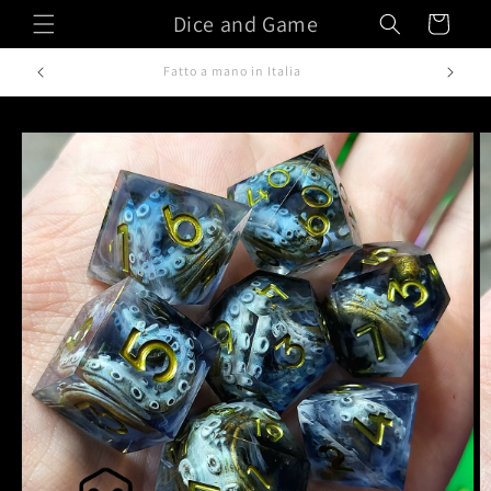
Vai
Dice and Game
Carrello
direttamente
ai contenuti
Fatto a mano in Italia
Passa alle
informazioni
sul prodotto