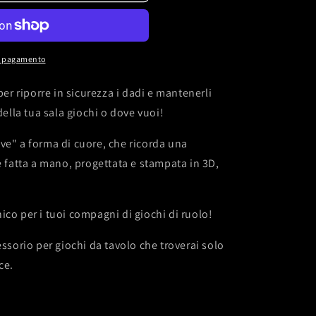
r
a
f
di pagamento
i
c
per riporre in sicurezza i dadi e mantenerli
a
della tua sala giochi o dove vuoi!
ve" a forma di cuore, che ricorda una
e fatta a mano, progettata e stampata in 3D,
ico per i tuoi compagni di giochi di ruolo!
essorio per giochi da tavolo che troverai solo
ce.