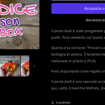
dadi
dadi
Poison
Poison
Love
Love
Altre opzioni 
Il porta dadi è stato progettato 
puliti. Puoi metterlo sul tavolo 
Questa è la versione "Poison Lo
bottiglia di veleno. È totalment
realizzata in plastica (PLA).
Puoi acquistarla come regalo un
Il porta dadi è uno speciale acc
qui, sotto il marchio Mefisto_Di
Condividi