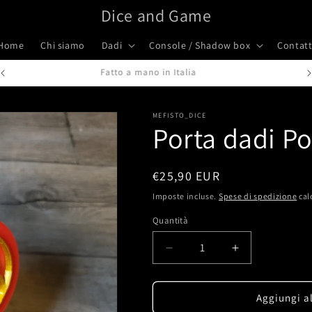
Dice and Game
Home
Chi siamo
Dadi
Console / Shadow box
Contatt
Fatto a mano in Italia
MEFISTO_DICE
Porta dadi P
Prezzo
€25,90 EUR
di
Imposte incluse.
Spese di spedizione
cal
listino
Quantità
Quantità
Diminuisci
Aumenta
quantità
quantità
per
per
Porta
Porta
Aggiungi al