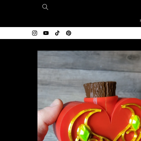
Vai
direttamente
ai contenuti
Free shipping over $200
Instagram
YouTube
TikTok
Pinterest
Passa alle
informazioni
sul prodotto