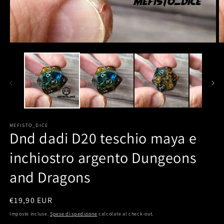
MEFISTO_DICE
Dnd dadi D20 teschio maya e
inchiostro argento Dungeons
and Dragons
Prezzo
€19,90 EUR
di
Imposte incluse.
Spese di spedizione
calcolate al check-out.