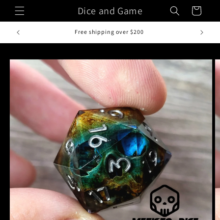
Vai
Dice and Game
Carrello
direttamente
ai contenuti
Fatto a mano in Italia
Passa alle
informazioni
sul prodotto