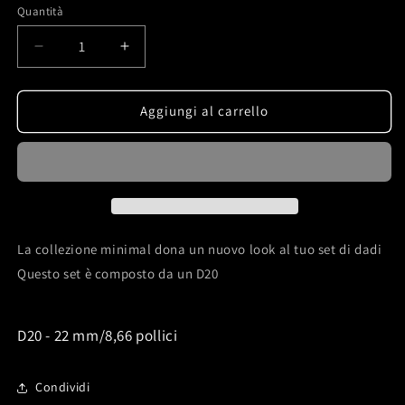
listino
Quantità
Quantità
Diminuisci
Aumenta
quantità
quantità
per
per
Dnd
Dnd
Aggiungi al carrello
dadi
dadi
D20
D20
teschio
teschio
maya
maya
e
e
inchiostro
inchiostro
argento
argento
La collezione minimal dona un nuovo look al tuo set di dadi
Dungeons
Dungeons
Questo set è composto da un D20
and
and
Dragons
Dragons
D20 - 22 mm/8,66 pollici
Condividi