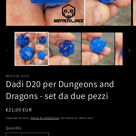
MEFISTO_DICE
Dadi D20 per Dungeons and
Dragons - set da due pezzi
Prezzo
€21,00 EUR
di
Imposte incluse.
Spese di spedizione
calcolate al check-out.
listino
Quantità
Quantità