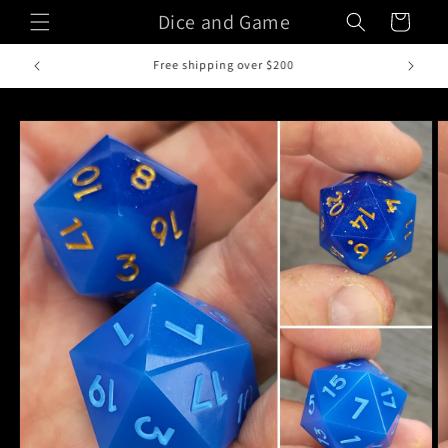
Vai
Dice and Game
Carrello
direttamente
ai contenuti
Fatto a mano in Italia
Passa alle
informazioni
sul prodotto